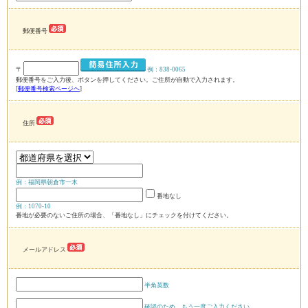
郵便番号
〒
例：838-0065
郵便番号をご入力後、ボタンを押してください。ご住所が自動で入力されます。
[
郵便番号検索ページヘ
]
住所
例：福岡県朝倉市一木
番地なし
例：1070-10
番地が必要のないご住所の場合、「番地なし」にチェックを付けてください。
メールアドレス
半角英数
確認のため、もう一度ご入力ください。