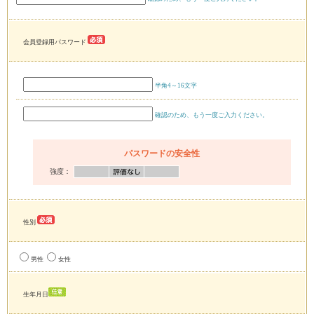
会員登録用パスワード
半角4～16文字
確認のため、もう一度ご入力ください。
パスワードの安全性
強度：
性別
男性
女性
生年月日