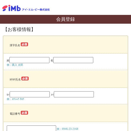
会員登録
【お客様情報】
漢字氏名
姓
名
例：購入 太郎
ｶﾀｶﾅ氏名
ｾｲ
ﾒｲ
例：ｺｳﾆｭｳ ﾀﾛｳ
電話番号
例：0946-23-2168