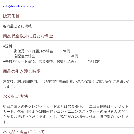
info@mush-imb.co.jp
販売価格
各商品ごとに掲載
商品代金以外に必要な料金
●送料
郵便受けへお届けの場合 220 円
宅配便の場合 550 円
●手数料(カード決済、代金引換、お振り込み) 当社負担
商品の引き渡し時期
注文後、約1週間以内。 諸事情で商品到着が遅れる場合は電話等でご連絡いた
します。
お支払い方法
初回ご購入のみクレジットカードまたは代金引換。 二回目以降はクレジット
カード、代金引換または郵便局やコンビニエンスストアからの振り込みのどち
らかをお選びいただけます。なお、指定がない場合は代金引換で対応いたしま
す。
不良品・返品について