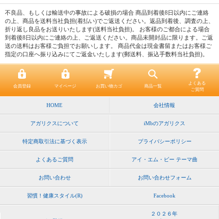
不良品、もしくは輸送中の事故による破損の場合
商品到着後8日以内にご連絡
の上、商品を送料当社負担(着払い)でご返送ください。返品到着後、調査の上、
折り返し良品をお送りいたします(送料当社負担)。
お客様のご都合による場合
到着後8日以内にご連絡の上、ご返送ください。商品未開封品に限ります。ご返
送の送料はお客様ご負担でお願いします。 商品代金は現金書留またはお客様ご
指定の口座へ振り込みにてご返金いたします(郵送料、振込手数料当社負担)。
よくある
会員登録
マイページ
お買い物カゴ
商品一覧
ご質問
HOME
会社情報
アガリクスについて
iMbのアガリクス
特定商取引法に基づく表示
プライバシーポリシー
よくあるご質問
アイ・エム・ビー テーマ曲
お問い合わせ
お問い合わせフォーム
習慣！健康スタイル(R)
Facebook
２０２６年