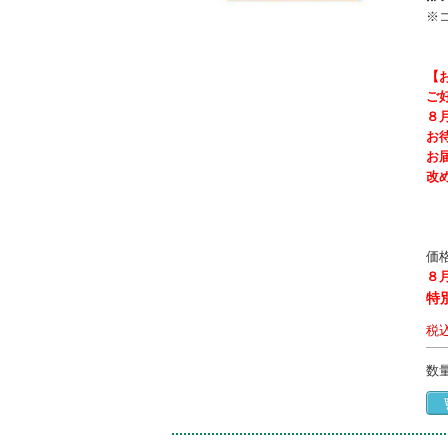
※
【
ご
８
お
お
改
価
８
特
税
数