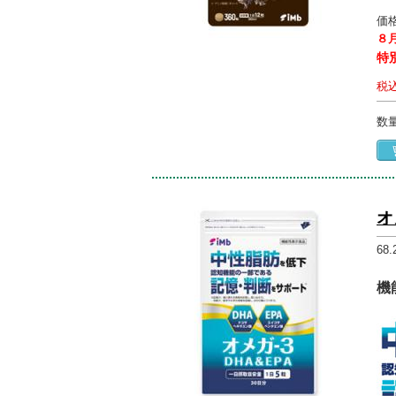
価
８
特
税
数
オ
68
機