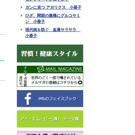
ガンに克つ アガリクス 小冊子
ひざ、関節の激痛にグルコサミ
ン 小冊子
現代病を防ぐ 血液サラサラ
小冊子