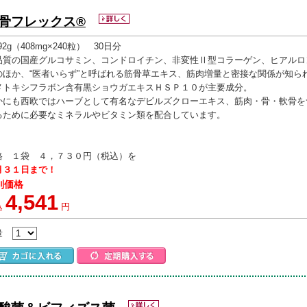
骨フレックス®
.92g（408mg×240粒） 30日分
品質の国産グルコサミン、コンドロイチン、非変性Ⅱ型コラーゲン、ヒアルロ
のほか、“医者いらず”と呼ばれる筋骨草エキス、筋肉増量と密接な関係が知ら
メトキシフラボン含有黒ショウガエキスＨＳＰ１０が主要成分。
かにも西欧ではハーブとして有名なデビルズクローエキス、筋肉・骨・軟骨を
るために必要なミネラルやビタミン類を配合しています。
格 １袋 ４，７３０円（税込）を
月３１日まで！
別価格
4,541
込
円
量