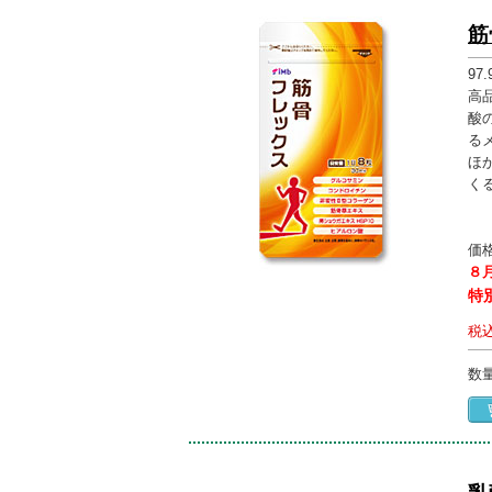
筋
97
高
酸
る
ほ
く
価
８
特
税
数