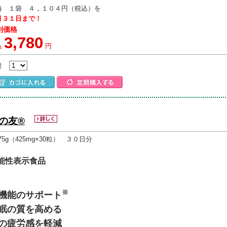
格 １袋 ４，１０４円（税込）を
月３１日まで！
別価格
3,780
込
円
量
の友®
.75g（425mg×30粒） ３０日分
能性表示食品
※
機能のサポート
眠の質を高める
の疲労感を軽減