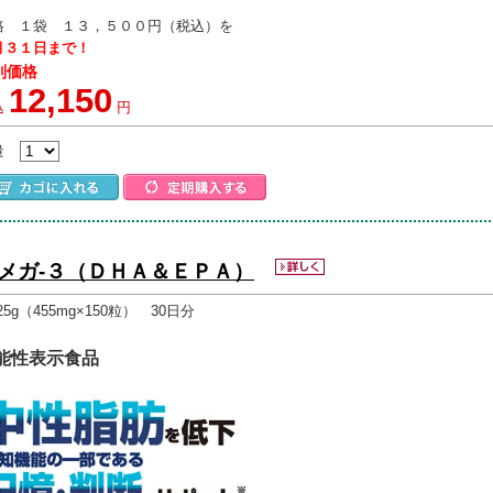
格 １袋 １３，５００円（税込）を
月３１日まで！
別価格
12,150
込
円
量
メガ-３（ＤＨＡ＆ＥＰＡ）
.25g（455mg×150粒） 30日分
能性表示食品