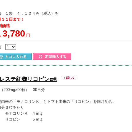
格 １袋 ４，１０４円（税込）を
月３１日まで！
別価格
3,780
込
円
量
レステ紅麹リコピンα®
g（200mg×90粒） 30日分
麹由来の「モナコリンＫ」とトマト由来の「リコピン」を同時配合。
日分３粒あたり
ナコリンＫ ４ｍｇ
コピン ５ｍｇ