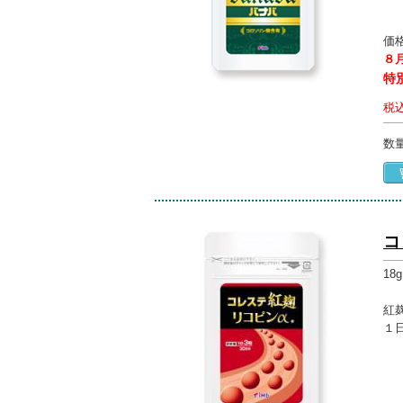
価
８
特
税
数
コ
18
紅
１
モ
リ