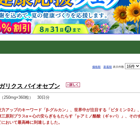
価格順
新着順
表示件数
ガリクス バイオセブン
g（250mg×360粒） 30日分
疫力アップのキーワード「β-グルカン」、世界中が注目する「ビタミンＤ2」
康三原則プラスα＝心の安らぎをもたらす「γ-アミノ酪酸（ギャバ）」、その
てにおいて最高峰に到達しました。