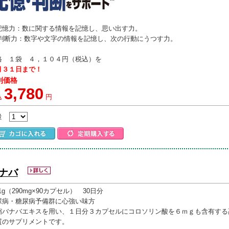
記憶力：数に関する情報を記憶し、思い出す力。
断力：数字や文字の情報を記憶し、次の行動にうつす力。
格 １袋 ４，１０４円（税込）を
月３１日まで！
別価格
3,780
込
円
量
ナバ
.1g（290mg×90カプセル） 30日分
尿病・糖尿病予備群に心強い味方
縮バナバエキスを用い、１日分３カプセルにコロソリン酸を６ｍｇも含有する
質のサプリメントです。