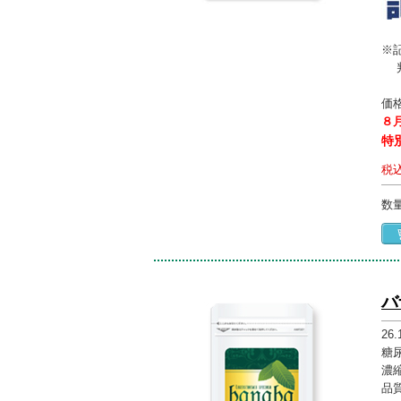
※
判
価
８
特
税
数
バ
26
糖
濃
品