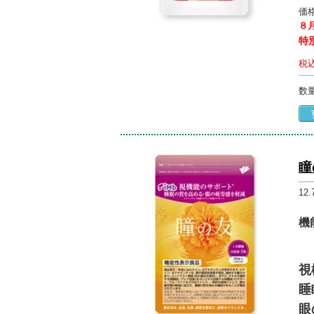
価
８
特
税
数
瞳
12
機
視
睡
眼