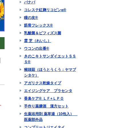
バナバ
コレステ紅麹リコピンα®
瞳の友®
筋骨フレックス®
乳酸菌＆ビフィズス菌
霊 芝（れいし）
ウコンの出番®
きのこキトサンダイエットＳＳ
Ｓ®
猴頭菇（ほうとうくう：ヤマブ
シタケ）
アガリクス乾燥タイプ
エイジングケア プラセンタ
香臭ケア® ＬＦ+ＬＰＯ
、
手作り薬膳酒 漢方セット
す
生薬浴用剤 薬草湯（10包入）
医薬部外品
コンプリートジエイタイ