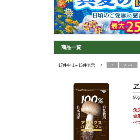
商品一覧
17件中 1～16件表示
1
2
次へ>>
ア
90
免
健
べ