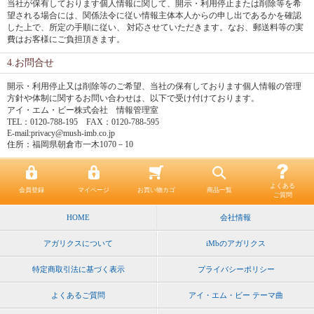
当社が保有しております個人情報に関して、開示・利用停止または削除等を希
望される場合には、関係法令に従い情報主体本人からの申し出であるかを確認
した上で、所定の手順に従い、 対応させていただきます。なお、郵送料等の実
費はお客様にご負担頂きます。
4.お問合せ
開示・利用停止又は削除等のご希望、当社の保有しております個人情報の管理
方針や体制に関するお問い合わせは、以下で受け付けております。
アイ・エム・ビー株式会社 情報管理室
TEL：0120-788-195 FAX：0120-788-595
E-mail:privacy@mush-imb.co.jp
住所：福岡県朝倉市一木1070－10
よくある
会員登録
マイページ
お買い物カゴ
商品一覧
ご質問
HOME
会社情報
アガリクスについて
iMbのアガリクス
特定商取引法に基づく表示
プライバシーポリシー
よくあるご質問
アイ・エム・ビー テーマ曲