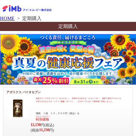
HOME
> 定期購入
定期購入
アガリクス バイオセブン
免疫力アップのキーワード「β-グルカン」、世界中が注目する「ビタミンＤ2」、健康三原則プラスα＝心
の安らぎをもたらす「γ-アミノ酪酸（ギャバ）」、そのすべてにおいて最高峰に到達しました。
価格 １袋 １３，５００円（税込）を
８月３１日まで！
特別価格
12,150
円(税込)
11,250
(税抜
円)