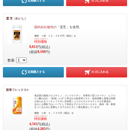
定期購入する
カゴに入れる
霊 芝（れいし）
国内自社栽培
の「霊芝」を使用。
価格 １袋 １０，３６８円（税込）を
８月３１日まで！
特別価格
8,812
円(税込)
8,160
(税抜
円)
数量:
定期購入する
カゴに入れる
筋骨フレックス®
高品質の国産グルコサミン、コンドロイチン、非変性Ⅱ型コラーゲン、ヒアル
ロン酸のほか、“医者いらず”と呼ばれる筋骨草エキス、筋肉増量と密接な関係
が知られるメトキシフラボン含有黒ショウガエキスＨＳＰ１０が主要成分。
ほかにも西欧ではハーブとして有名なデビルズクローエキス、筋肉・骨・軟骨
をつくるために必要なミネラルやビタミン類を配合しています。
価格 １袋 ４，７３０円（税込）を
８月３１日まで！
特別価格
4,541
円(税込)
4,205
(税抜
円)