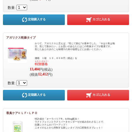
数量:
定期購入する
カゴに入れる
アガリクス乾燥タイプ
かつて、アガリクスと言えば、“煎じて飲む”が基本でした。「やはり私は毎
日、煎じて飲みたい」とお思いのあなたにはこの乾燥タイプが最適です。
煎じたあとのきのこも味噌汁の具や佃煮などにお使いください。
価格 １箱 １３，６０８円（税込）を
８月３１日まで！
特別価格
13,404
円(税込)
12,412
(税抜
円)
数量:
定期購入する
カゴに入れる
香臭ケア® ＬＦ+ＬＰＯ
特許成分「オーラバリア®」を80mg配合！
ラクトフェリンとラクトパーオキシダーゼが組み合わさることで、
抗菌システムがパワーアップ！
ニオイのもとから抑制する新しいタイプの口腔衛生タブレット！