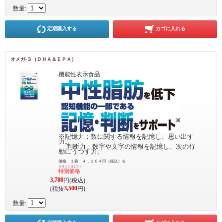
数量:
定期購入する
カゴに入れる
オメガ-３（ＤＨＡ＆ＥＰＡ）
機能性表示食品
※記憶力：数に関する情報を記憶し、思い出す
力。
判断力：数字や文字の情報を記憶し、次の行
動にうつす力。
価格 １袋 ４，１０４円（税込）を
８月３１日まで！
特別価格
3,780
円(税込)
3,500
(税抜
円)
数量: