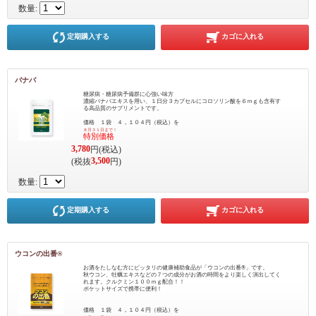
数量:
定期購入する
カゴに入れる
バナバ
糖尿病・糖尿病予備群に心強い味方
濃縮バナバエキスを用い、１日分３カプセルにコロソリン酸を６ｍｇも含有す
る高品質のサプリメントです。
価格 １袋 ４，１０４円（税込）を
８月３１日まで！
特別価格
3,780
円(税込)
3,500
(税抜
円)
数量:
定期購入する
カゴに入れる
ウコンの出番®
お酒をたしなむ方にピッタリの健康補助食品が「ウコンの出番®」です。
秋ウコン、牡蠣エキスなどの７つの成分がお酒の時間をより楽しく演出してく
れます。クルクミン１００ｍｇ配合！！
ポケットサイズで携帯に便利！
価格 １袋 ４，１０４円（税込）を