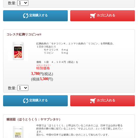
数量:
定期購入する
カゴに入れる
コレステ紅麹リコピンα®
紅麹由来の「モナコリンＫ」とトマト由来の「リコピン」を同時配合。
１日分３粒あたり
モナコリンＫ ４ｍｇ
リコピン ５ｍｇ
価格 １袋 ４，１０４円（税込）を
８月３１日まで！
特別価格
3,780
円(税込)
3,500
(税抜
円)
数量:
定期購入する
カゴに入れる
猴頭菇（ほうとうくう：ヤマブシタケ）
中国では「ほうとうくう」と呼ばれているこのきのこは、日本では山伏が着る
鈴掛衣の飾り物に似ていることから「やまぶしたけ」という名で親しまれてい
ます。
昔から、中国や日本では健康に良いきのことして知られています。