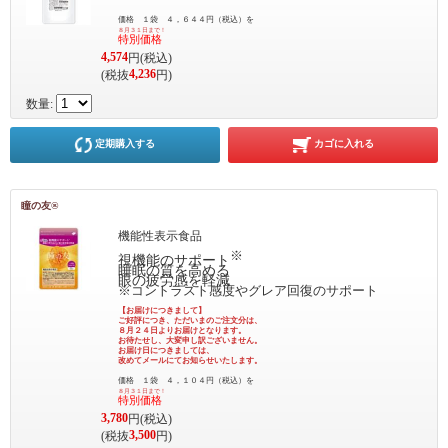
価格 １袋 ４，６４４円（税込）を
８月３１日まで！
特別価格
4,574
円(税込)
4,236
(税抜
円)
数量:
定期購入する
カゴに入れる
瞳の友®
機能性表示食品
※
視機能のサポート
睡眠の質を高める
眼の疲労感を軽減
※コントラスト感度やグレア回復のサポート
【お届けにつきまして】
ご好評につき、ただいまのご注文分は、
８月２４日よりお届けとなります。
お待たせし、大変申し訳ございません。
お届け日につきましては、
改めてメールにてお知らせいたします。
価格 １袋 ４，１０４円（税込）を
８月３１日まで！
特別価格
3,780
円(税込)
3,500
(税抜
円)