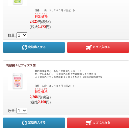
価格 １袋 ２，７００円（税込）を
８月３１日まで！
特別価格
2,025
円(税込)
1,875
(税抜
円)
数量:
定期購入する
カゴに入れる
乳酸菌＆ビフィズス菌
腸内環境を整え、あなたの健康をサポート！
２カプセルあたり、１億個の有胞子性乳酸菌ラクリス®-Ｓ、
４０億個のビフィズス菌ＢＢ５３６を配合！（製造時配合菌数）
価格 １袋 ２，４８４円（税込）を
８月３１日まで！
特別価格
2,268
円(税込)
2,100
(税抜
円)
数量:
定期購入する
カゴに入れる