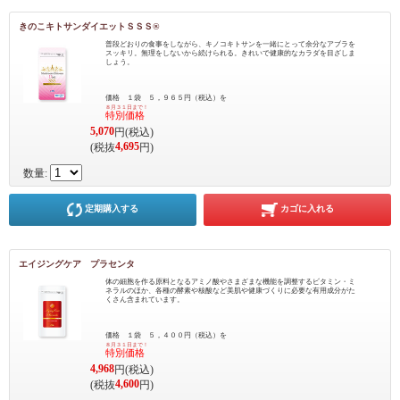
きのこキトサンダイエットＳＳＳ®
普段どおりの食事をしながら、キノコキトサンを一緒にとって余分なアブラを
スッキリ。無理をしないから続けられる。きれいで健康的なカラダを目ざしま
しょう。
価格 １袋 ５，９６５円（税込）を
８月３１日まで！
特別価格
5,070
円(税込)
4,695
(税抜
円)
数量:
定期購入する
カゴに入れる
エイジングケア プラセンタ
体の細胞を作る原料となるアミノ酸やさまざまな機能を調整するビタミン・ミ
ネラルのほか、各種の酵素や核酸など美肌や健康づくりに必要な有用成分がた
くさん含まれています。
価格 １袋 ５，４００円（税込）を
８月３１日まで！
特別価格
4,968
円(税込)
4,600
(税抜
円)