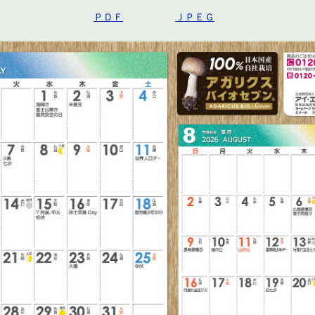
ＰＤＦ
ＪＰＥＧ