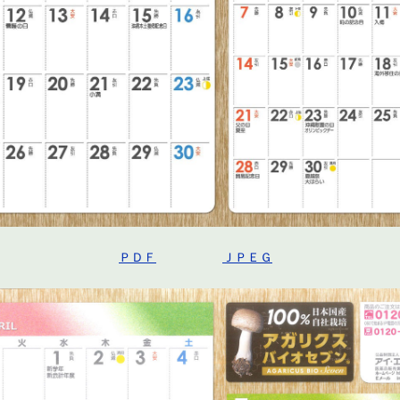
ＰＤＦ
ＪＰＥＧ