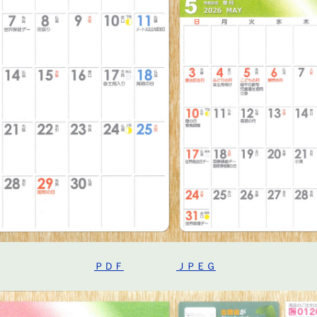
ＰＤＦ
ＪＰＥＧ