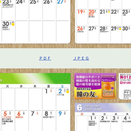
ＰＤＦ
ＪＰＥＧ