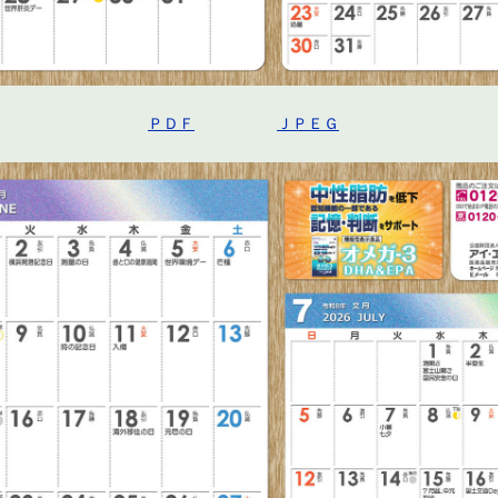
ＰＤＦ
ＪＰＥＧ