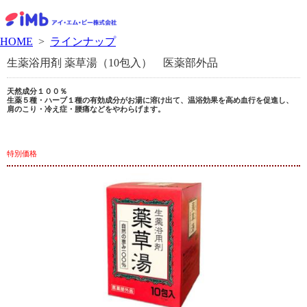
HOME
>
ラインナップ
生薬浴用剤 薬草湯（10包入） 医薬部外品
天然成分１００％
生薬５種・ハーブ１種の有効成分がお湯に溶け出て、温浴効果を高め血行を促進し、
肩のこり・冷え症・腰痛などをやわらげます。
特別価格