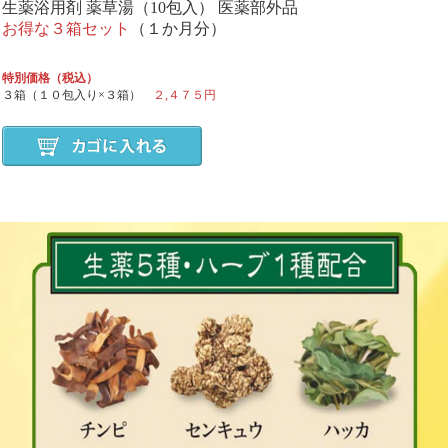
生薬浴用剤 薬草湯（10包入） 医薬部外品
お得な３箱セット
（１か月分）
特別価格（税込）
３箱（１０包入り×３箱）
２,４７５円