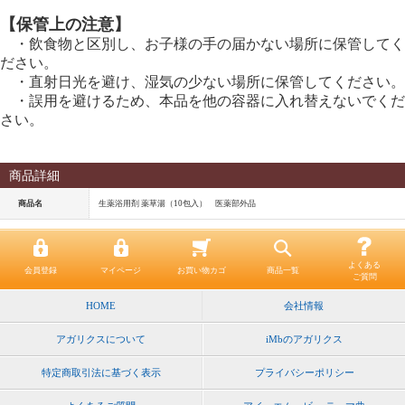
【保管上の注意】
・飲食物と区別し、お子様の手の届かない場所に保管してく
ださい。
・直射日光を避け、湿気の少ない場所に保管してください。
・誤用を避けるため、本品を他の容器に入れ替えないでくだ
さい。
商品詳細
商品名
生薬浴用剤 薬草湯（10包入） 医薬部外品
よくある
会員登録
マイページ
お買い物カゴ
商品一覧
ご質問
HOME
会社情報
アガリクスについて
iMbのアガリクス
特定商取引法に基づく表示
プライバシーポリシー