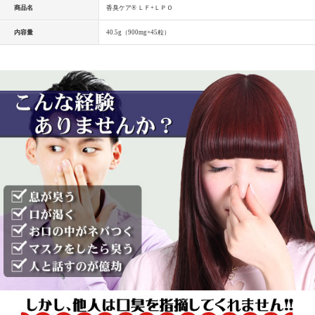
商品名
香臭ケア® ＬＦ+ＬＰＯ
内容量
40.5g（900mg×45粒）