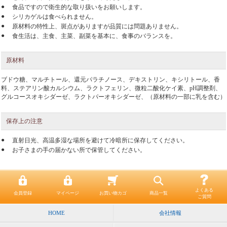
●
食品ですので衛生的な取り扱いをお願いします。
●
シリカゲルは食べられません。
●
原材料の特性上、斑点がありますが品質には問題ありません。
●
食生活は、主食、主菜、副菜を基本に、食事のバランスを。
原材料
ブドウ糖、マルチトール、還元パラチノース、デキストリン、キシリトール、香
料、ステアリン酸カルシウム、ラクトフェリン、微粒二酸化ケイ素、pH調整剤、
グルコースオキシダーゼ、ラクトパーオキシダーゼ、（原材料の一部に乳を含む）
保存上の注意
●
直射日光、高温多湿な場所を避けて冷暗所に保存してください。
●
お子さまの手の届かない所で保管してください。
よくある
会員登録
マイページ
お買い物カゴ
商品一覧
ご質問
HOME
会社情報