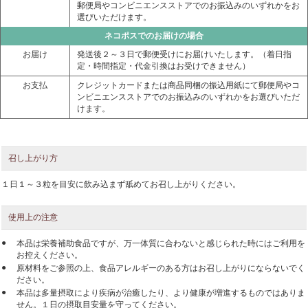
郵便局やコンビニエンスストアでのお振込みのいずれかをお
選びいただけます。
ネコポスでのお届けの場合
お届け
発送後２～３日で郵便受けにお届けいたします。（着日指
定・時間指定・代金引換はお受けできません）
お支払
クレジットカードまたは商品同梱の振込用紙にて郵便局やコ
ンビニエンスストアでのお振込みのいずれかをお選びいただ
けます。
召し上がり方
１日１～３粒を目安に飲み込まず舐めてお召し上がりください。
使用上の注意
●
本品は栄養補助食品ですが、万一体質に合わないと感じられた時にはご利用を
お控えください。
●
原材料をご参照の上、食品アレルギーのある方はお召し上がりにならないでく
ださい。
●
本品は多量摂取により疾病が治癒したり、より健康が増進するものではありま
せん。１日の摂取目安量を守ってください。