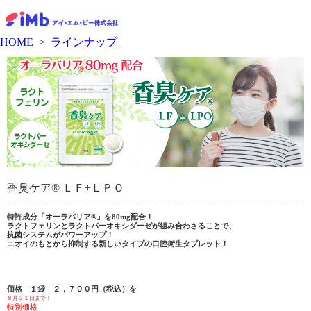
HOME
>
ラインナップ
香臭ケア® ＬＦ+ＬＰＯ
特許成分「オーラバリア®」を80mg配合！
ラクトフェリンとラクトパーオキシダーゼが組み合わさることで、
抗菌システムがパワーアップ！
ニオイのもとから抑制する新しいタイプの口腔衛生タブレット！
価格 １袋 ２，７００円（税込）を
８月３１日まで！
特別価格