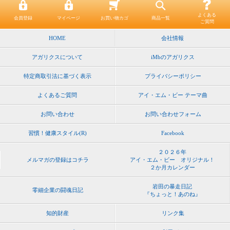
よくある
会員登録
マイページ
お買い物カゴ
商品一覧
ご質問
HOME
会社情報
アガリクスについて
iMbのアガリクス
特定商取引法に基づく表示
プライバシーポリシー
よくあるご質問
アイ・エム・ビー テーマ曲
お問い合わせ
お問い合わせフォーム
習慣！健康スタイル(R)
Facebook
２０２６年
メルマガの登録はコチラ
アイ・エム・ビー オリジナル！
２か月カレンダー
岩田の暴走日記
零細企業の闘魂日記
『ちょっと！あのね』
知的財産
リンク集