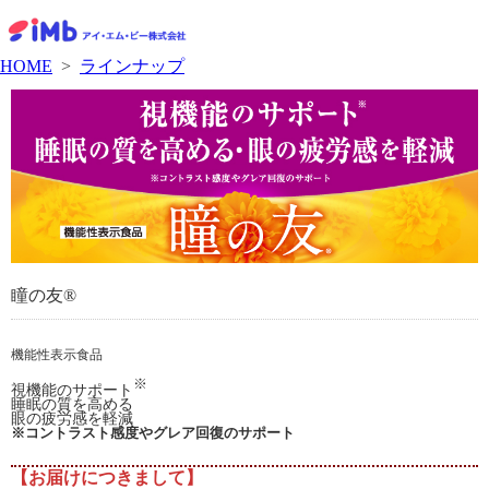
HOME
>
ラインナップ
瞳の友®
機能性表示食品
※
視機能のサポート
睡眠の質を高める
眼の疲労感を軽減
※コントラスト感度やグレア回復のサポート
【お届けにつきまして】