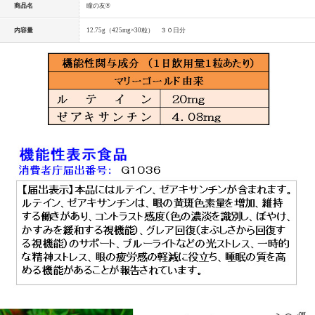
商品名
瞳の友®
内容量
12.75g（425mg×30粒） ３０日分