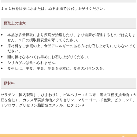
１日１粒を目安に水または、ぬるま湯でお召し上がりください。
摂取上の注意
●
本品は多量摂取により疾病が治癒したり、より健康が増進するものではありま
せん。１日の摂取目安量を守ってください。
●
原材料をご参照の上、食品アレルギーのある方はお召し上がりにならないでく
ださい。
●
開封後はなるべくお早めにお召し上がりください。
●
シリカゲルは食べられません。
●
食生活は、主食、主菜、副菜を基本に、食事のバランスを。
原材料
ゼラチン（国内製造）、ひまわり油、ビルベリーエキス末、黒大豆種皮抽出物（大
豆を含む）、カシス果実抽出物／グリセリン、マリーゴールド色素、ビタミンＥ、
ミツロウ、グリセリン脂肪酸エステル、ビタミンＡ