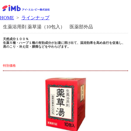
HOME
>
ラインナップ
生薬浴用剤 薬草湯（10包入） 医薬部外品
天然成分１００％
生薬５種・ハーブ１種の有効成分がお湯に溶け出て、温浴効果を高め血行を促進し、
肩のこり・冷え症・腰痛などをやわらげます。
特別価格