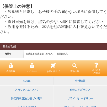
【保管上の注意】
・飲食物と区別し、お子様の手の届かない場所に保管してく
ださい。
・直射日光を避け、湿気の少ない場所に保管してください。
・誤用を避けるため、本品を他の容器に入れ替えないでくだ
さい。
商品詳細
商品名
生薬浴用剤 薬草湯（10包入） 医薬部外品
よくある
会員登録
マイページ
お買い物カゴ
商品一覧
ご質問
HOME
会社情報
アガリクスについて
iMbのアガリクス
特定商取引法に基づく表示
プライバシーポリシー