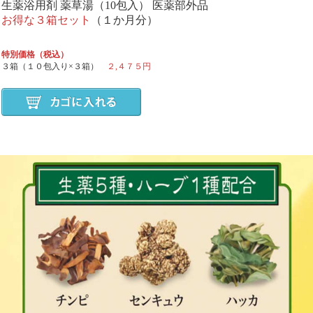
生薬浴用剤 薬草湯（10包入） 医薬部外品
お得な３箱セット
（１か月分）
特別価格（税込）
３箱（１０包入り×３箱）
２,４７５円