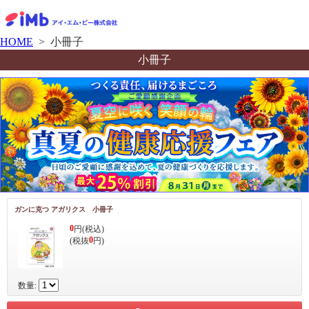
HOME
> 小冊子
小冊子
ガンに克つ アガリクス 小冊子
0
円(税込)
0
(税抜
円)
数量: