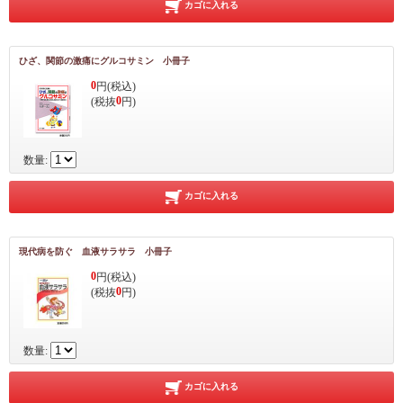
カゴに入れる
ひざ、関節の激痛にグルコサミン 小冊子
0
円(税込)
0
(税抜
円)
数量:
カゴに入れる
現代病を防ぐ 血液サラサラ 小冊子
0
円(税込)
0
(税抜
円)
数量:
カゴに入れる