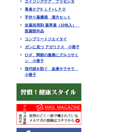
エイジングケア プラセンタ
香臭ケア® ＬＦ+ＬＰＯ
手作り薬膳酒 漢方セット
生薬浴用剤 薬草湯（10包入）
医薬部外品
コンプリートジエイタイ
ガンに克つ アガリクス 小冊子
ひざ、関節の激痛にグルコサミ
ン 小冊子
現代病を防ぐ 血液サラサラ
小冊子