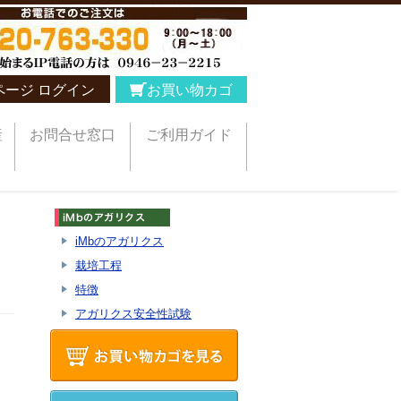
ページ ログイン
お買い物カゴ
産
お問合せ窓口
ご利用ガイド
iMbのアガリクス
栽培工程
特徴
アガリクス安全性試験