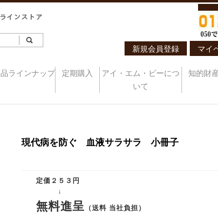
新規会員登録
マイ
商品ラインナップ
定期購入
アイ・エム・ビーにつ
知的財
いて
現代病を防ぐ 血液サラサラ 小冊子
定価２５３円
↓
無料進呈
（送料 当社負担）