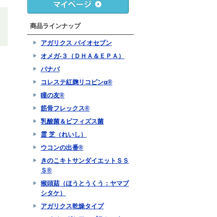
商品ラインナップ
アガリクス バイオセブン
オメガ-３（ＤＨＡ＆ＥＰＡ）
バナバ
コレステ紅麹リコピンα®
瞳の友®
筋骨フレックス®
乳酸菌＆ビフィズス菌
霊 芝（れいし）
ウコンの出番®
きのこキトサンダイエットＳＳ
Ｓ®
猴頭菇（ほうとうくう：ヤマブ
シタケ）
アガリクス乾燥タイプ