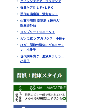
エイジングケア プラセンタ
香臭ケア® ＬＦ+ＬＰＯ
手作り薬膳酒 漢方セット
生薬浴用剤 薬草湯（10包入）
医薬部外品
コンプリートジエイタイ
ガンに克つ アガリクス 小冊子
ひざ、関節の激痛にグルコサミ
ン 小冊子
現代病を防ぐ 血液サラサラ
小冊子