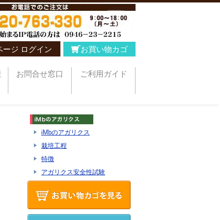
ページ ログイン
お買い物カゴ
産
お問合せ窓口
ご利用ガイド
iMbのアガリクス
栽培工程
特徴
アガリクス安全性試験