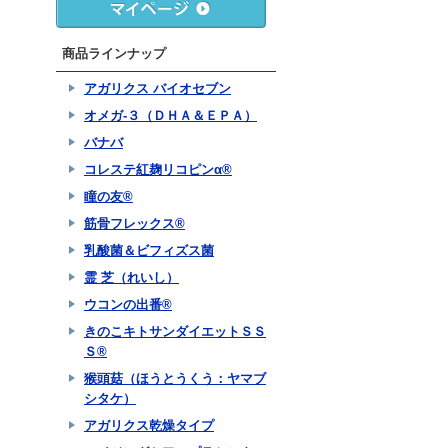
商品ラインナップ
アガリクス バイオセブン
オメガ-３（ＤＨＡ＆ＥＰＡ）
バナバ
コレステ紅麹リコピンα®
瞳の友®
筋骨フレックス®
乳酸菌＆ビフィズス菌
霊 芝（れいし）
ウコンの出番®
きのこキトサンダイエットＳＳ
Ｓ®
猴頭菇（ほうとうくう：ヤマブ
シタケ）
アガリクス乾燥タイプ