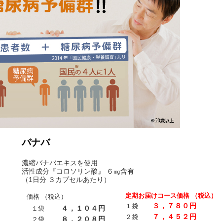
バナバ
濃縮バナバエキスを使用
活性成分『コロソリン酸』 ６㎎含有
（1日分 ３カプセルあたり）
定期お届けコース価格 （税込）
価格 （税込）
３，７８０円
１袋
４，１０４円
１袋
７，４５２円
２袋
８，２０８円
２袋