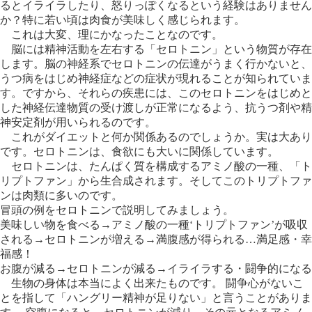
るとイライラしたり、怒りっぽくなるという経験はありません
か？特に若い頃は肉食が美味しく感じられます。
これは大変、理にかなったことなのです。
脳には精神活動を左右する「セロトニン」という物質が存在
します。脳の神経系でセロトニンの伝達がうまく行かないと、
うつ病をはじめ神経症などの症状が現れることが知られていま
す。ですから、それらの疾患には、このセロトニンをはじめと
した神経伝達物質の受け渡しが正常になるよう、抗うつ剤や精
神安定剤が用いられるのです。
これがダイエットと何か関係あるのでしょうか。実は大あり
です。セロトニンは、食欲にも大いに関係しています。
セロトニンは、たんぱく質を構成するアミノ酸の一種、「ト
リプトファン」から生合成されます。そしてこのトリプトファ
ンは肉類に多いのです。
冒頭の例をセロトニンで説明してみましょう。
美味しい物を食べる→アミノ酸の一種‘トリプトファン’が吸収
される→セロトニンが増える→満腹感が得られる…満足感・幸
福感！
お腹が減る→セロトニンが減る→イライラする・闘争的になる
生物の身体は本当によく出来たものです。 闘争心がないこ
とを指して「ハングリー精神が足りない」と言うことがありま