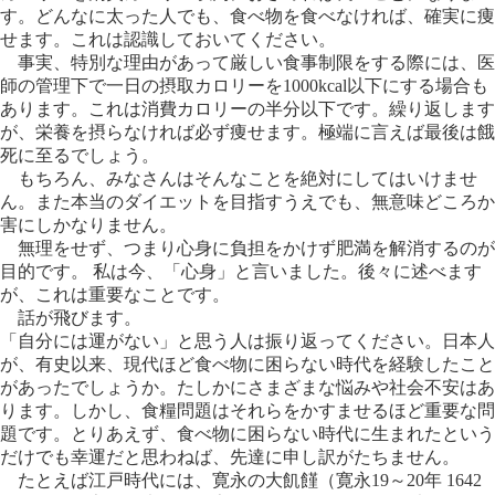
す。どんなに太った人でも、食べ物を食べなければ、確実に痩
せます。これは認識しておいてください。
事実、特別な理由があって厳しい食事制限をする際には、医
師の管理下で一日の摂取カロリーを1000kcal以下にする場合も
あります。これは消費カロリーの半分以下です。繰り返します
が、栄養を摂らなければ必ず痩せます。極端に言えば最後は餓
死に至るでしょう。
もちろん、みなさんはそんなことを絶対にしてはいけませ
ん。また本当のダイエットを目指すうえでも、無意味どころか
害にしかなりません。
無理をせず、つまり心身に負担をかけず肥満を解消するのが
目的です。 私は今、「心身」と言いました。後々に述べます
が、これは重要なことです。
話が飛びます。
「自分には運がない」と思う人は振り返ってください。日本人
が、有史以来、現代ほど食べ物に困らない時代を経験したこと
があったでしょうか。たしかにさまざまな悩みや社会不安はあ
ります。しかし、食糧問題はそれらをかすませるほど重要な問
題です。とりあえず、食べ物に困らない時代に生まれたという
だけでも幸運だと思わねば、先達に申し訳がたちません。
たとえば江戸時代には、寛永の大飢饉（寛永19～20年 1642