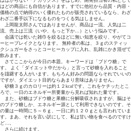
はばからない『アガリクス』をはじめ、開発担当者の私として
はどの商品にも自信があります。すでに他社から品質・内容・
価格の点で納得のいく優れたものが販売されているなら、わざ
わざ二番手以下になるものをつくる気はしません。
上岡龍太郎さんではありませんが、商品は一流、人気は二
流、売上は三流（いや、もっと下か…）という悩みです。
会議では乾いた雑巾を絞るほどに無い知恵を絞り、やがてコ
ーヒーブレイクとなります。 無粋者の私は、３ｇのスティッ
クシュガーをさっとコーヒーカップに入れ、乱雑にかき混ぜて
飲みます。
さてここからが今日の本題。キーワードは「ブドウ糖」で
す。 よく「ダイエット中だから」と言って砂糖を入れること
を躊躇する人がいます。もちろん好みの問題ならそれでいいの
ですが、ダイエット目的ならあまり意味はありません。
砂糖３ｇのカロリーは約１２kcalです。これをケチッたとこ
ろで、一日のエネルギー所要量から見れば知れた量です。
また、砂糖はブドウ糖と果糖に分解吸収されますが、脳はそ
のブドウ糖しか、エネルギー源として利用できないのです。そ
の量は一時間に５～６ｇ、一日に約１２０ｇとも言われていま
す。まあ、それを言い訳にして、私は甘い物を食べるのですけ
ど…。
さらに続けます。