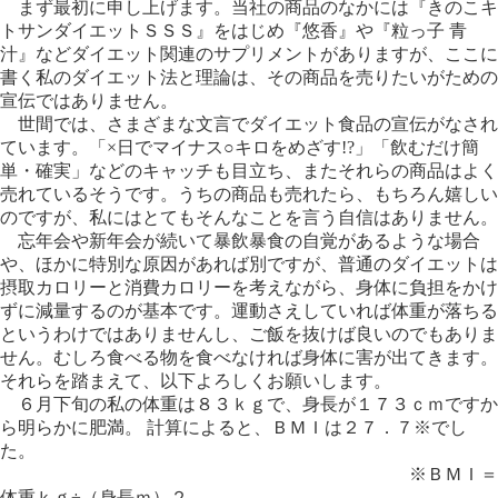
まず最初に申し上げます。当社の商品のなかには『きのこキ
トサンダイエットＳＳＳ』をはじめ『悠香』や『粒っ子 青
汁』などダイエット関連のサプリメントがありますが、ここに
書く私のダイエット法と理論は、その商品を売りたいがための
宣伝ではありません。
世間では、さまざまな文言でダイエット食品の宣伝がなされ
ています。「×日でマイナス○キロをめざす!?」「飲むだけ簡
単・確実」などのキャッチも目立ち、またそれらの商品はよく
売れているそうです。うちの商品も売れたら、もちろん嬉しい
のですが、私にはとてもそんなことを言う自信はありません。
忘年会や新年会が続いて暴飲暴食の自覚があるような場合
や、ほかに特別な原因があれば別ですが、普通のダイエットは
摂取カロリーと消費カロリーを考えながら、身体に負担をかけ
ずに減量するのが基本です。運動さえしていれば体重が落ちる
というわけではありませんし、ご飯を抜けば良いのでもありま
せん。むしろ食べる物を食べなければ身体に害が出てきます。
それらを踏まえて、以下よろしくお願いします。
６月下旬の私の体重は８３ｋｇで、身長が１７３ｃｍですか
ら明らかに肥満。 計算によると、ＢＭＩは２７．７※でし
た。
※ＢＭＩ＝
体重ｋｇ÷（身長ｍ）２