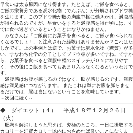
早食いは太る原因になり得ます。たとえば、ご飯を食べると、
ご飯の栄養分である炭水化物（でんぷん）が分解されブドウ糖
を生じます。このブドウ糖が脳の満腹中枢に働きかけ、満腹感
が得られるのですが、早食いをすると満腹感を得た頃には、す
でに食べ過ぎているということになりかねません。
みなさんは「ご飯前にお菓子を食べると、ご飯が食べられな
くなるでしょ！」と注意された経験はありませんか？これはた
しかです。上の事例とは逆で、お菓子は炭水化物（糖質）が多
い、すなわち化学の分子としてブドウ糖が多いですね。ですか
ら、お菓子を食べると満腹中枢のスイッチがＯＮになりやす
く、その後にご飯を食べてもあまり入らなくなるというわけで
す。
満腹感はお腹が感じるのではなく、脳が感じるのです。満腹
感は満足感につながります。 またこれは単にお腹を膨らませ
るだけでは、脳は喜ばないということを意味しています。
～次回に続く～
◆ ダイエット（４） 平成１８年１２月２６日
（火）
肥満を解消しようと思えば、究極のところ、一日に摂取する
カロリーを消費カロリー以内におさめれば良いことになりま