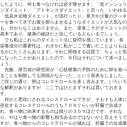
したように、何も食べなければ必ず痩せます。「低インシュリ
ンダイエット」「アトキンスダイエット」と言った、いわゆる
「低炭水化物ダイエット」が流行ったり、寒天や少量のクッキ
ーを食べて水でお腹を膨らませるようなダイエットが人気なの
も、分からなくはありません。また、菜食こそがダイエットの
基本であり、健康の秘訣だと信じている人もいるでしょう。
でも私はこれらのダイエット法に疑問を感じています。 各
栄養成分の重要性は、わずかに私がここで書いたことよりもは
るかにたくさんあります。それに関係する話題で、ちょっと気
になったことがありましたので、今日はそれについて述べまし
ょう。
先般、厚労省の研究班が「心筋梗塞の予防のために卵を食べ
ることを制限しても関係がなかった」という発表をしました。
ご存じの通り、卵はコレステロールを多く含みます。いろいろ
な解釈がありますが、ここではひとまずそれは置いておきま
す。
何かと悪役にされるコレステロールですが、そもそも人体に
存在するコレステロールのうち７０％ぐらいが肝臓で合成さ
れ、食べ物に由来するものは残りの３０％ほどです。それな
ら、やはり食べ物の影響も相当あるのではないかと言えそうで
すが、食べ物からのコレステロールが減れば、肝臓での合成量