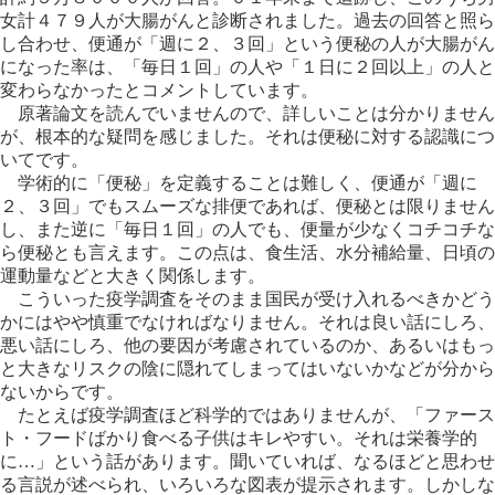
女計４７９人が大腸がんと診断されました。過去の回答と照ら
し合わせ、便通が「週に２、３回」という便秘の人が大腸がん
になった率は、「毎日１回」の人や「１日に２回以上」の人と
変わらなかったとコメントしています。
原著論文を読んでいませんので、詳しいことは分かりません
が、根本的な疑問を感じました。それは便秘に対する認識につ
いてです。
学術的に「便秘」を定義することは難しく、便通が「週に
２、３回」でもスムーズな排便であれば、便秘とは限りません
し、また逆に「毎日１回」の人でも、便量が少なくコチコチな
ら便秘とも言えます。この点は、食生活、水分補給量、日頃の
運動量などと大きく関係します。
こういった疫学調査をそのまま国民が受け入れるべきかどう
かにはやや慎重でなければなりません。それは良い話にしろ、
悪い話にしろ、他の要因が考慮されているのか、あるいはもっ
と大きなリスクの陰に隠れてしまってはいないかなどが分から
ないからです。
たとえば疫学調査ほど科学的ではありませんが、「ファース
ト・フードばかり食べる子供はキレやすい。それは栄養学的
に…」という話があります。聞いていれば、なるほどと思わせ
る言説が述べられ、いろいろな図表が提示されます。しかしな