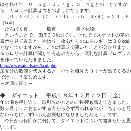
はそれぞれ、０．５ｇ，０．７ｇ， ５．４ｇとのことですか
ら、カロリー計算はつぎのようになります。
（０．５×４）＋（０．７×９）＋（５．４×４）＝２９．９
（kcal）
たんぱく質 脂質 炭水化物
ということで、ほぼ３０kcalです。それでビスケットの箱の
表示を見てみると、やはり一枚あたりのエネルギーは３０kcal
となっていますから、この計算式で導いたことが分かります。
※カロリー計算に関して有志の方から、便利な計算プログラム
を作っていただきました。
http://www.ami3s.net/kcal.php
栄養分の数値を代入すると、パッと概算カロリーが出てくるの
でけっこう楽しめます。
～次回に続く～
◆ ダイエット 平成１８年１２月２２日（金）
年の瀬も押し迫り、取引先の方とのご挨拶も増えてきました。
数ヵ月ぶりにお会いする方から必ず言われるのが「ちょっと見
ないうちに、ずいぶんお痩せになりましたねぇ…」です。
今日から何回かに分けて、ダイエットについて書きたいと思
います。