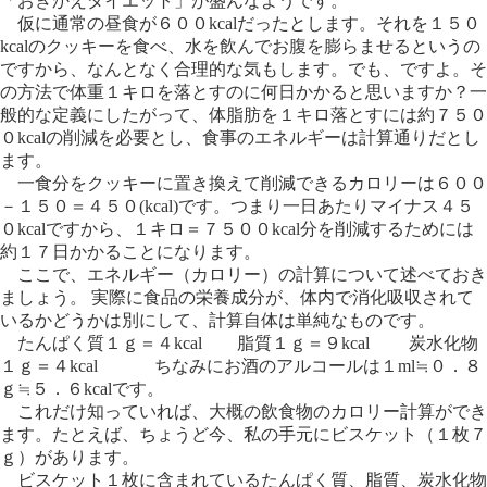
「おきかえダイエット」が盛んなようです。
仮に通常の昼食が６００kcalだったとします。それを１５０
kcalのクッキーを食べ、水を飲んでお腹を膨らませるというの
ですから、なんとなく合理的な気もします。でも、ですよ。そ
の方法で体重１キロを落とすのに何日かかると思いますか？一
般的な定義にしたがって、体脂肪を１キロ落とすには約７５０
０kcalの削減を必要とし、食事のエネルギーは計算通りだとし
ます。
一食分をクッキーに置き換えて削減できるカロリーは６００
－１５０＝４５０(kcal)です。つまり一日あたりマイナス４５
０kcalですから、１キロ＝７５００kcal分を削減するためには
約１７日かかることになります。
ここで、エネルギー（カロリー）の計算について述べておき
ましょう。 実際に食品の栄養成分が、体内で消化吸収されて
いるかどうかは別にして、計算自体は単純なものです。
たんぱく質１ｇ＝４kcal 脂質１ｇ＝９kcal 炭水化物
１ｇ＝４kcal ちなみにお酒のアルコールは１ml≒０．８
ｇ≒５．６kcalです。
これだけ知っていれば、大概の飲食物のカロリー計算ができ
ます。たとえば、ちょうど今、私の手元にビスケット（１枚７
ｇ）があります。
ビスケット１枚に含まれているたんぱく質、脂質、炭水化物