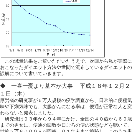
この減量結果をご覧いただいたうえで、次回から私が実際に
おこなったダイエット方法や世間で流布しているダイエットの
誤解について書いていきます。
◆ 一喜一憂より基本が大事 平成１８年１２月２
１日（木）
厚労省の研究班が６万人規模の疫学調査から、日常的に便秘気
味や下痢気味でも、大腸がんになる率は、便通が正常な人と変
わらないと発表しました。
研究班は９３年から９４年にかけ、全国の４０歳から６９歳
までの男女に、便通の回数や日ごろの便の状態などを聴いて、
計約５万８０００人が回答。０１年末まで追跡し、このうち男