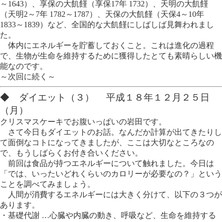
～1643）、享保の大飢饉（享保17年 1732）、天明の大飢饉
（天明2～7年 1782～1787）、天保の大飢饉（天保4～10年
1833～1839）など、全国的な大飢饉にしばしば見舞われまし
た。
体内にエネルギーを貯蓄しておくこと。これは進化の過程
で、生物が生命を維持するために獲得したとても素晴らしい機
能なのです。
～次回に続く～
◆ ダイエット（３） 平成１８年１２月２５日
（月）
クリスマスケーキでお腹いっぱいの岩田です。
さて今日もダイエットのお話。なんだか計算が出てきたりし
て面倒なコトになってきましたが、ここは大切なところなの
で、もうしばらくお付き合いください。
前回は食品が持つエネルギーについて触れました。今日は
「では、いったいどれくらいのカロリーが必要なの？」という
ことを調べてみましょう。
人間が消費するエネルギーには大きく分けて、以下の３つが
あります。
・基礎代謝 …心臓や内臓の動き、呼吸など、生命を維持する