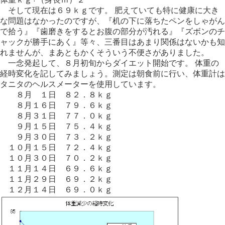
そして現在は６９ｋｇです。 肥えていても特に健康に大き
な問題はなかったのですが、『机の下に落ちたペンをしゃがん
で拾う』『歯磨きをするとお腹の部分が汚れる』『ズボンのチ
ャックが勝手にあく』等々、三番目はあまり関係はないかも知
れませんが、まあともかくそういう不便さがありました。
一念発起して、８月初旬からダイエット開始です。 体重の
経時変化を記してみましょう。測定は朝食前に行い、体重計は
タニタのヘルスメーターを使用しています。
８月 １日 ８２．８ｋｇ
８月１６日 ７９．６ｋｇ
８月３１日 ７７．０ｋｇ
９月１５日 ７５．４ｋｇ
９月３０日 ７３．２ｋｇ
１０月１５日 ７２．４ｋｇ
１０月３０日 ７０．２ｋｇ
１１月１４日 ６９．６ｋｇ
１１月２９日 ６９．２ｋｇ
１２月１４日 ６９．０ｋｇ