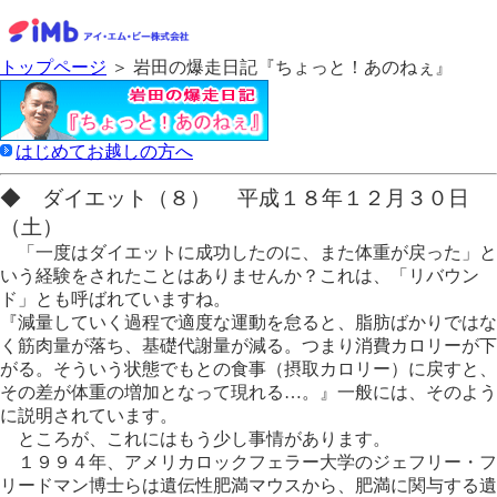
トップページ
＞ 岩田の爆走日記『ちょっと！あのねぇ』
はじめてお越しの方へ
◆ ダイエット（８） 平成１８年１２月３０日
（土）
「一度はダイエットに成功したのに、また体重が戻った」と
いう経験をされたことはありませんか？これは、「リバウン
ド」とも呼ばれていますね。
『減量していく過程で適度な運動を怠ると、脂肪ばかりではな
く筋肉量が落ち、基礎代謝量が減る。つまり消費カロリーが下
がる。そういう状態でもとの食事（摂取カロリー）に戻すと、
その差が体重の増加となって現れる…。』一般には、そのよう
に説明されています。
ところが、これにはもう少し事情があります。
１９９４年、アメリカロックフェラー大学のジェフリー・フ
リードマン博士らは遺伝性肥満マウスから、肥満に関与する遺