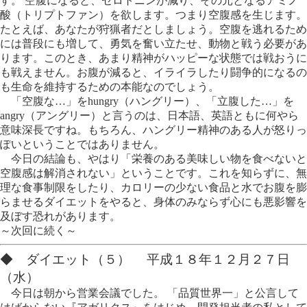
す。 空腹になると、セロトニンが減り、その元となるアミノ
酸（トリプトファン）を欲します。つまり空腹感を生じます。
たとえば、あなたが狩猟者だとしましょう。空腹を逃れるため
には普段にも増して、勇気を奮い立たせ、動物と戦う必要があ
ります。このとき、あまり精神がハッピーな状態では戦おうに
も戦えません。お腹が減ると、イライラしたり闘争的になるの
も生命を維持するための本能なのでしょう。
「空腹な…」をhungry（ハングリー）、「立腹した…」を
angry（アングリー）と言うのは、日本語、英語ともに何やら
意味深長ですね。もちろん、ハングリー精神のある人が怒りっ
ぽいということではありません。
今日の結論も、やはり「栄養のある美味しい物を食べないと
空腹感は解消されない」ということです。これを知らずに、無
理な食事制限をしたり、カロリーの少ない食品と水でお腹を膨
らませるダイエットをやると、身体のみならず心にも悪影響を
及ぼす恐れがあります。
～次回に続く～
◆ ダイエット（５） 平成１８年１２月２７日
（水）
今日は朝から営業会議でした。 「品質世界一」と公言して