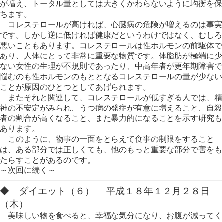
が増え、トータル量としては大きくかわらないように均衡を保
ちます。
コレステロールが高ければ、心臓病の危険が増えるのは事実
です。しかし逆に低ければ健康だというわけではなく、むしろ
悪いこともあります。コレステロールは性ホルモンの前駆体で
あり、人体にとって非常に重要な物質です。体脂肪が極端に少
ない女性の生理が不規則であったり、中高年者が更年期障害で
悩むのも性ホルモンのもととなるコレステロールの量が少ない
ことが原因のひとつとしてあげられます。
またそれと関連して、コレステロールが低すぎる人では、精
神の不安定がみられ、うつ病の発症が有意に増えること、自殺
者の割合が高くなること、また暴力的になることを示す研究も
あります。
このように、物事の一面をとらえて食事の制限をすること
は、ある部分では正しくても、他のもっと重要な部分で害をも
たらすことがあるのです。
～次回に続く～
◆ ダイエット（６） 平成１８年１２月２８日
（木）
美味しい物を食べると、幸福な気分になり、お腹が減ってく