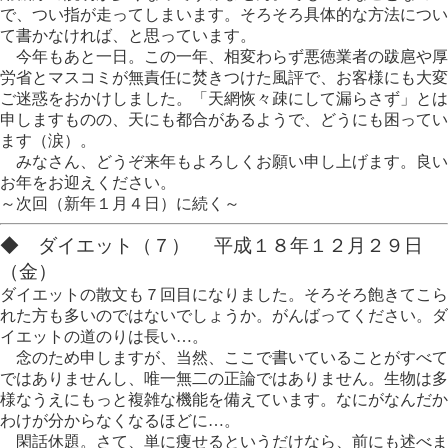
で、つい指が走ってしまいます。そろそろ具体的な方法につい
て書かなければ、と思っています。
今年もあと一日。この一年、相変わらず悪徳業者の跋扈や厚
労省とマスコミが無責任に焚きつけた風評で、お客様にも大変
ご迷惑をおかけしました。「天網恢々疎にして漏らさず」とは
申しますものの、天にも都合があるようで、どうにも困ってい
ます（涙）。
みなさん、どうぞ来年もよろしくお願い申し上げます。良い
お年をお迎えください。
～次回（新年１月４日）に続く～
◆ ダイエット（７） 平成１８年１２月２９日
（金）
ダイエットの散文も７回目になりました。そろそろ飽きてこら
れた方も多いのではないでしょうか。がんばってください。ダ
イエットの道のりは長い…。
念のため申しますが、当然、ここで書いていることがすべて
ではありませんし、唯一無二の正論ではありません。生物は多
様なうえにもっと複雑な機能を備えています。なにがなんだか
わけが分からなくなるほどに…。
閑話休題。さて、単に痩せるというだけなら、前にも述べま