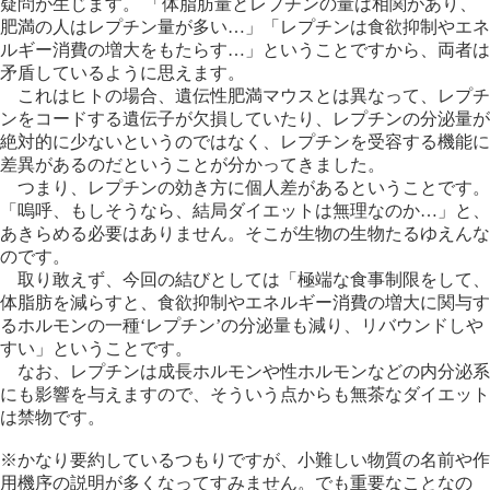
疑問が生じます。 「体脂肪量とレプチンの量は相関があり、
肥満の人はレプチン量が多い…」「レプチンは食欲抑制やエネ
ルギー消費の増大をもたらす…」ということですから、両者は
矛盾しているように思えます。
これはヒトの場合、遺伝性肥満マウスとは異なって、レプチ
ンをコードする遺伝子が欠損していたり、レプチンの分泌量が
絶対的に少ないというのではなく、レプチンを受容する機能に
差異があるのだということが分かってきました。
つまり、レプチンの効き方に個人差があるということです。
「嗚呼、もしそうなら、結局ダイエットは無理なのか…」と、
あきらめる必要はありません。そこが生物の生物たるゆえんな
のです。
取り敢えず、今回の結びとしては「極端な食事制限をして、
体脂肪を減らすと、食欲抑制やエネルギー消費の増大に関与す
るホルモンの一種‘レプチン’の分泌量も減り、リバウンドしや
すい」ということです。
なお、レプチンは成長ホルモンや性ホルモンなどの内分泌系
にも影響を与えますので、そういう点からも無茶なダイエット
は禁物です。
※かなり要約しているつもりですが、小難しい物質の名前や作
用機序の説明が多くなってすみません。でも重要なことなの