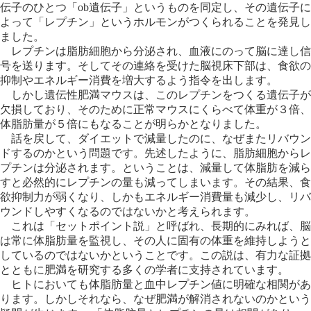
伝子のひとつ「ob遺伝子」というものを同定し、その遺伝子に
よって「レプチン」というホルモンがつくられることを発見し
ました。
レプチンは脂肪細胞から分泌され、血液にのって脳に達し信
号を送ります。そしてその連絡を受けた脳視床下部は、食欲の
抑制やエネルギー消費を増大するよう指令を出します。
しかし遺伝性肥満マウスは、このレプチンをつくる遺伝子が
欠損しており、そのために正常マウスにくらべて体重が３倍、
体脂肪量が５倍にもなることが明らかとなりました。
話を戻して、ダイエットで減量したのに、なぜまたリバウン
ドするのかという問題です。先述したように、脂肪細胞からレ
プチンは分泌されます。ということは、減量して体脂肪を減ら
すと必然的にレプチンの量も減ってしまいます。その結果、食
欲抑制力が弱くなり、しかもエネルギー消費量も減少し、リバ
ウンドしやすくなるのではないかと考えられます。
これは「セットポイント説」と呼ばれ、長期的にみれば、脳
は常に体脂肪量を監視し、その人に固有の体重を維持しようと
しているのではないかということです。この説は、有力な証拠
とともに肥満を研究する多くの学者に支持されています。
ヒトにおいても体脂肪量と血中レプチン値に明確な相関があ
ります。しかしそれなら、なぜ肥満が解消されないのかという