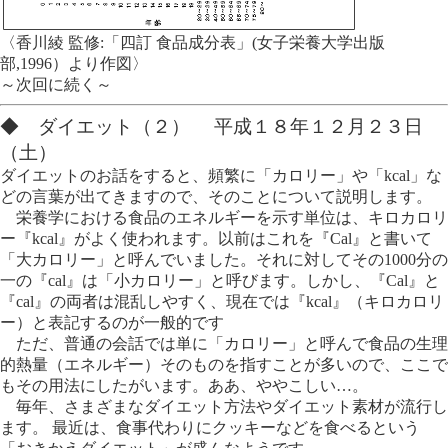
〈香川綾 監修:「四訂 食品成分表」(女子栄養大学出版
部,1996）より作図〉
～次回に続く～
◆ ダイエット（２） 平成１８年１２月２３日
（土）
ダイエットのお話をすると、頻繁に「カロリー」や「kcal」な
どの言葉が出てきますので、そのことについて説明します。
栄養学における食品のエネルギーを示す単位は、キロカロリ
ー『kcal』がよく使われます。以前はこれを『Cal』と書いて
「大カロリー」と呼んでいました。それに対してその1000分の
一の『cal』は「小カロリー」と呼びます。しかし、『Cal』と
『cal』の両者は混乱しやすく、現在では『kcal』（キロカロリ
ー）と表記するのが一般的です
ただ、普通の会話では単に「カロリー」と呼んで食品の生理
的熱量（エネルギー）そのものを指すことが多いので、ここで
もその用法にしたがいます。ああ、ややこしい…。
毎年、さまざまなダイエット方法やダイエット素材が流行し
ます。 最近は、食事代わりにクッキーなどを食べるという