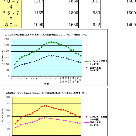
1217
1850
1011
1600
７０～７
４
1165
1800
980
1500
７５～７
９
1090
1650
922
1400
８０～