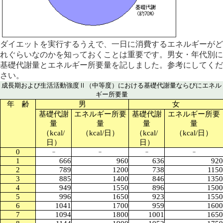
ダイエットを実行するうえで、一日に消費するエネルギーがど
れぐらいなのかを知っておくことは重要です。男女・年代別に
基礎代謝量とエネルギー所要量を記しました。参考にしてくだ
さい。
成長期および生活活動強度Ⅱ（中等度）における基礎代謝量ならびにエネル
ギー所要量
年 齢
男
女
基礎代謝
エネルギー所要
基礎代謝
エネルギー所要
量
量
量
量
（kcal/
（kcal/日）
（kcal/
（kcal/日）
日）
日）
0
－
－
－
－
1
666
960
636
920
2
789
1200
738
1150
3
885
1400
846
1350
4
949
1550
896
1500
5
996
1650
923
1550
6
1041
1700
959
1600
7
1094
1800
1001
1650