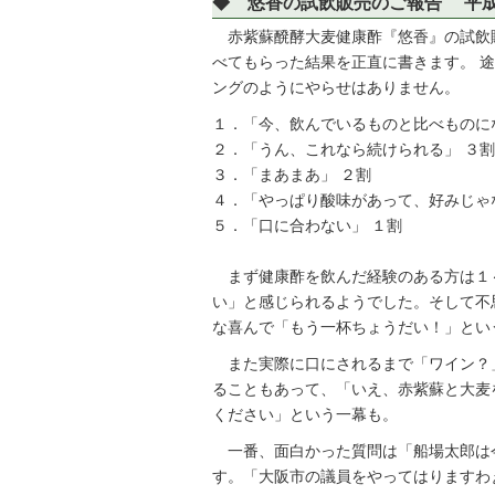
◆ 悠香の試飲販売のご報告 平
赤紫蘇醗酵大麦健康酢『悠香』の試飲販
べてもらった結果を正直に書きます。 
ングのようにやらせはありません。
１．「今、飲んでいるものと比べものに
２．「うん、これなら続けられる」 ３割
３．「まあまあ」 ２割
４．「やっぱり酸味があって、好みじゃ
５．「口に合わない」 １割
まず健康酢を飲んだ経験のある方は１
い」と感じられるようでした。そして不
な喜んで「もう一杯ちょうだい！」とい
また実際に口にされるまで「ワイン？
ることもあって、「いえ、赤紫蘇と大麦
ください」という一幕も。
一番、面白かった質問は「船場太郎は今
す。「大阪市の議員をやってはりますわ