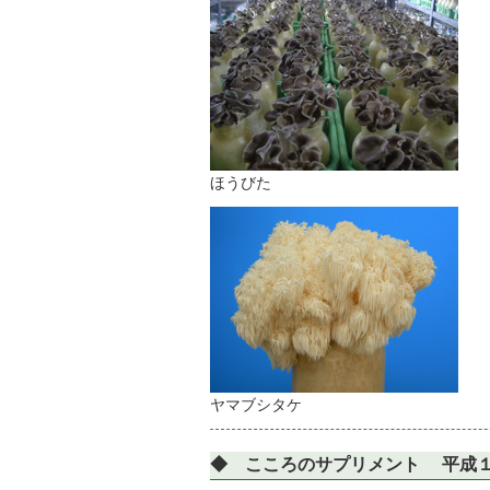
ほうびた
ヤマブシタケ
◆ こころのサプリメント 平成