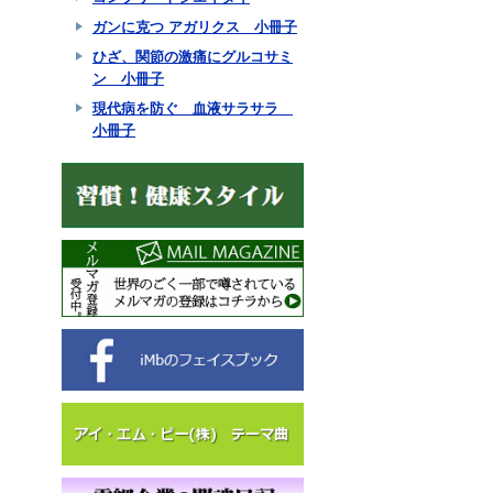
ガンに克つ アガリクス 小冊子
ひざ、関節の激痛にグルコサミ
ン 小冊子
現代病を防ぐ 血液サラサラ
小冊子