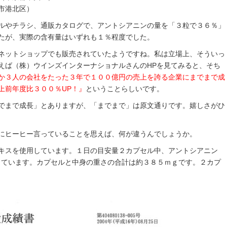
市港北区）
ルやチラシ、通販カタログで、アントシアニンの量を「３粒で３６％」
たが、実際の含有量はいずれも１％程度でした。
ネットショップでも販売されていたようですね。私は立場上、そういっ
えば（株）ウインズインターナショナルさんのHPを見てみると、そち
か３人の会社をたった３年で１００億円の売上を誇る企業にまでまで成
上前年度比３００％UP！』
ということらしいです。
でまで成長」とありますが、「までまで」は原文通りです。嬉しさがひ
にヒーヒー言っていることを思えば、何が違うんでしょうか。
キスを使用しています。１日の目安量２カプセル中、アントシアニン
しています。カプセルと中身の重さの合計は約３８５ｍｇです。２カプ