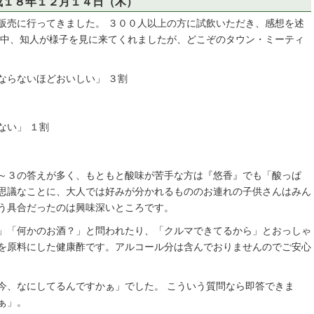
成１８年１２月１４日（木）
売に行ってきました。 ３００人以上の方に試飲いただき、感想を述
途中、知人が様子を見に来てくれましたが、どこぞのタウン・ミーティ
ならないほどおいしい」 ３割
ない」 １割
～３の答えが多く、もともと酸味が苦手な方は『悠香』でも「酸っぱ
思議なことに、大人では好みが分かれるもののお連れの子供さんはみん
う具合だったのは興味深いところです。
」「何かのお酒？」と問われたり、「クルマできてるから」とおっしゃ
を原料にした健康酢です。アルコール分は含んでおりませんのでご安心
、なにしてるんですかぁ」でした。 こういう質問なら即答できま
ぁ」。