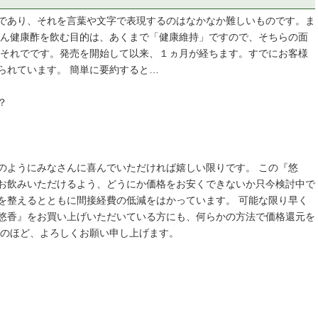
であり、それを言葉や文字で表現するのはなかなか難しいものです。ま
ん健康酢を飲む目的は、あくまで「健康維持」ですので、そちらの面
 それでです。発売を開始して以来、１ヵ月が経ちます。すでにお客様
られています。 簡単に要約すると…
？
のようにみなさんに喜んでいただければ嬉しい限りです。 この『悠
お飲みいただけるよう、どうにか価格をお安くできないか只今検討中で
を整えるとともに間接経費の低減をはかっています。 可能な限り早く
悠香』をお買い上げいただいている方にも、何らかの方法で価格還元を
力のほど、よろしくお願い申し上げます。