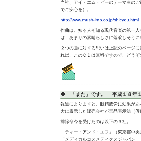
当社、アイ・エム・ビーのテーマ曲のご
でご安心を）。
http://www.mush-imb.co.jp/shicyou.html
作曲は、知る人ぞ知る現代音楽の第一人
は、あまりの素晴らしさに落涙しそうに
２つの曲に対する思いは上記のページに
れば、このＣＤは無料ですので、どうぞ
◆ 「また」です。 平成１８年
報道によりますと、眼精疲労に効果があ
大に表示した販売会社が景品表示法（優
排除命令を受けたのは以下の３社。
「ティー・アンド・エフ」（東京都中央
「メディカルコスメティクスジャパン」