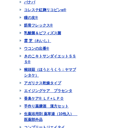
バナバ
コレステ紅麹リコピンα®
瞳の友®
筋骨フレックス®
乳酸菌＆ビフィズス菌
霊 芝（れいし）
ウコンの出番®
きのこキトサンダイエットＳＳ
Ｓ®
猴頭菇（ほうとうくう：ヤマブ
シタケ）
アガリクス乾燥タイプ
エイジングケア プラセンタ
香臭ケア® ＬＦ+ＬＰＯ
手作り薬膳酒 漢方セット
生薬浴用剤 薬草湯（10包入）
医薬部外品
コンプリートジエイタイ