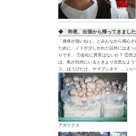
◆ 昨夜、出張から帰ってきまし
「身体が強いねぇ」とみんなから感心さ
ために、ノドが少しかれた以外にはまっ
りです。 ①会社に異常はないか？ ②売
は、私が社内にいるときより元気なようで
ス、ほうびたけ、ヤマブシタケ…。いい
アガリクス