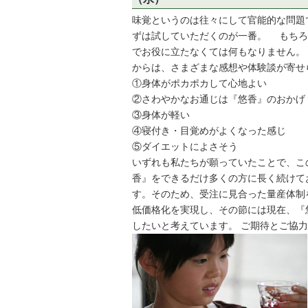
味覚というのは往々にして官能的な問題
ずは試していただくのが一番。 もちろ
でお役に立たなくては何もなりません。
からは、さまざまな感想や体験談が寄せ
①身体がポカポカして心地よい
②さわやかなお通じは『悠香』のおかげ
③身体が軽い
④寝付き・目覚めがよくなった感じ
⑤ダイエットによさそう
いずれも私たちが願っていたことで、こ
香』をできるだけ多くの方に長く続けて
す。そのため、受注に見合った量産体制
低価格化を実現し、その節には現在、『
したいと考えています。 ご期待とご協